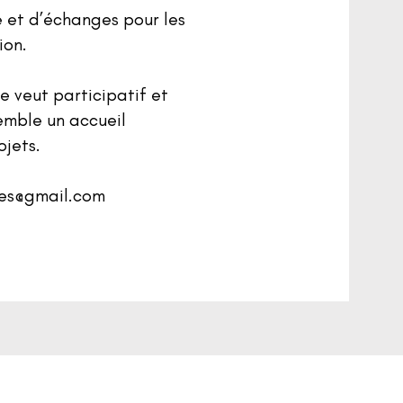
e et d’échanges pour les
ion.
e veut participatif et
emble un accueil
ojets.
res@gmail.com