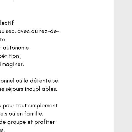
lectif
au sec, avec au rez-de-
nte
nt autonome
pétition ;
 imaginer.
ionnel où la détente se
es séjours inoubliables.
s pour tout simplement
e.s ou en famille.
de groupe et profiter
s.