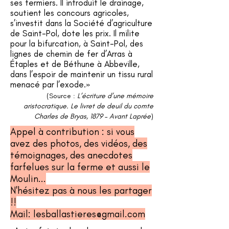
ses fermiers. Il introduit le drainage,
soutient les concours agricoles,
s’investit dans la Société d’agriculture
de Saint-Pol, dote les prix. Il milite
pour la bifurcation, à Saint-Pol, des
lignes de chemin de fer d’Arras à
Étaples et de Béthune à Abbeville,
dans l’espoir de maintenir un tissu rural
menacé par l’exode.»
(Source :
L’écriture d’une mémoire
aristocratique. Le livret de deuil du comte
Charles de Bryas, 1879
–
Avant Laprée
)
Appel à contribution : si vous
avez des photos, des vidéos, des
témoignages, des anecdotes
farfelues sur la ferme et aussi le
Moulin...
N'hésitez pas à nous les partager
!!
Mail:
lesballastieres@gmail.com